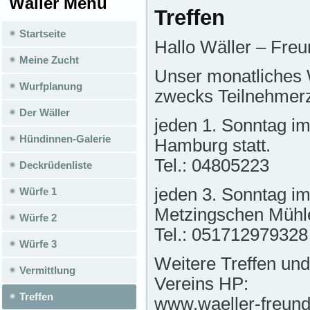
Wäller Menü
Treffen
Startseite
Hallo Wäller – Freu
Meine Zucht
Unser monatliches 
Wurfplanung
zwecks Teilnehmer
Der Wäller
jeden 1. Sonntag i
Hündinnen-Galerie
Hamburg statt.
Tel.: 04805223
Deckrüdenliste
jeden 3. Sonntag im
Würfe 1
Metzingschen Mühle
Würfe 2
Tel.: 051712979328
Würfe 3
Weitere Treffen un
Vermittlung
Vereins HP:
Treffen
www.waeller-freund