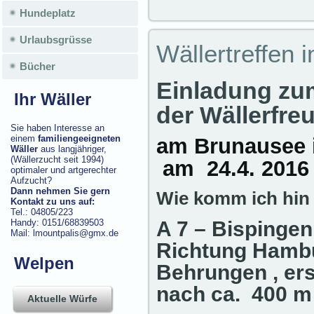
Hundeplatz
Urlaubsgrüsse
Wällertreffen 
Bücher
Einladung zum
Ihr Wäller
der Wällerfre
Sie haben Interesse an
einem
familiengeeigneten
am Brunausee 
Wäller
aus langjähriger,
(Wällerzucht seit 1994)
am 24.4. 201
optimaler und artgerechter
Aufzucht?
Dann nehmen Sie gern
Wie komm ich hin
Kontakt zu uns auf:
Tel.: 04805/223
Handy: 0151/68839503
A 7 – Bispinge
Mail: lmountpalis@gmx.de
Richtung Hamb
Welpen
Behrungen , ers
nach ca. 400 m
Aktuelle Würfe