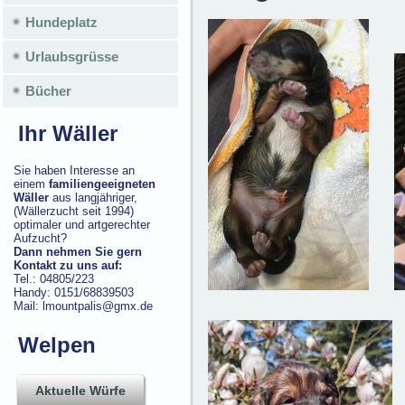
Hundeplatz
Urlaubsgrüsse
Bücher
Ihr Wäller
Sie haben Interesse an
einem
familiengeeigneten
Wäller
aus langjähriger,
(Wällerzucht seit 1994)
optimaler und artgerechter
Aufzucht?
Dann nehmen Sie gern
Kontakt zu uns auf:
Tel.: 04805/223
Handy: 0151/68839503
Mail: lmountpalis@gmx.de
Welpen
Aktuelle Würfe