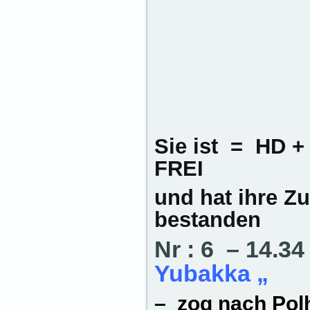
Sie ist = HD 
FREI
und hat ihre Z
bestanden
Nr : 6 – 14.3
Yubakka „
– zog nach Pol