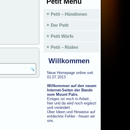
Petit Menü
Petit – Hündinnen
Der Petit
Petit Würfe
Petit – Rüden
Willkommen
Neue Homepage online seit
01.07.2013
Willkommen auf den neuen
Internet-Seiten der Bande
vom Mount Palis
.
Einiges ist noch in Arbeit ,
hier und da wird noch ergänzt
und verändert .
Über Ideen und Hinweise auf
entdeckte Fehler - freuen wir
uns.