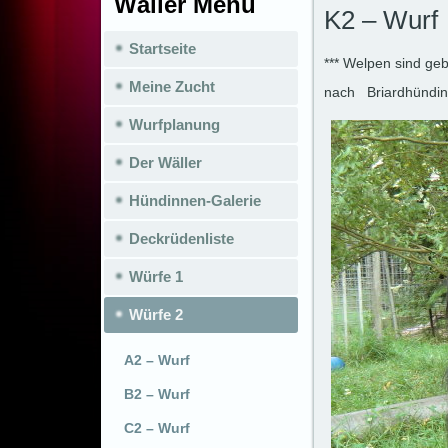
Wäller Menü
K2 – Wurf
Startseite
*** Welpen sind g
Meine Zucht
nach Briardhündin
Wurfplanung
Der Wäller
Hündinnen-Galerie
Deckrüdenliste
Würfe 1
Würfe 2
A2 – Wurf
B2 – Wurf
C2 – Wurf