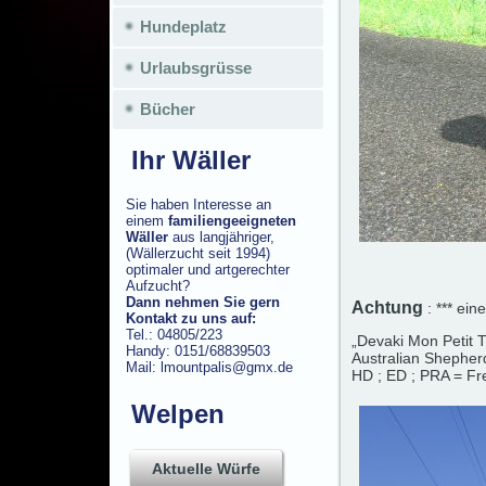
Hundeplatz
Urlaubsgrüsse
Bücher
Ihr Wäller
Sie haben Interesse an
einem
familiengeeigneten
Wäller
aus langjähriger,
(Wällerzucht seit 1994)
optimaler und artgerechter
Aufzucht?
Dann nehmen Sie gern
Achtung
: *** ein
Kontakt zu uns auf:
Tel.: 04805/223
„Devaki Mon Petit 
Handy: 0151/68839503
Australian Shepher
Mail: lmountpalis@gmx.de
HD ; ED ; PRA = Fr
Welpen
Aktuelle Würfe