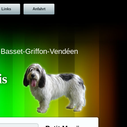
Links
Anfahrt
t-Basset-Griffon-Vendéen
is