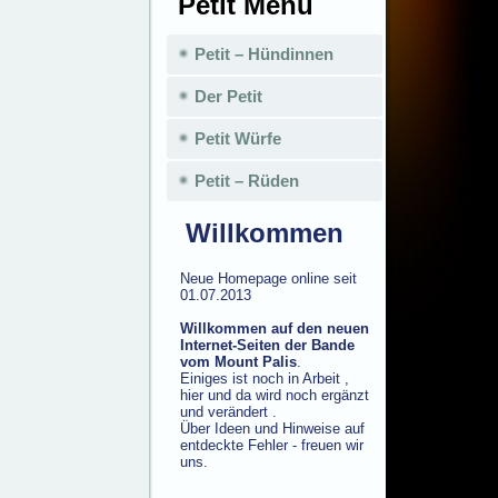
Petit Menü
Petit – Hündinnen
Der Petit
Petit Würfe
Petit – Rüden
Willkommen
Neue Homepage online seit
01.07.2013
Willkommen auf den neuen
Internet-Seiten der Bande
vom Mount Palis
.
Einiges ist noch in Arbeit ,
hier und da wird noch ergänzt
und verändert .
Über Ideen und Hinweise auf
entdeckte Fehler - freuen wir
uns.