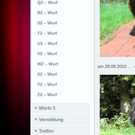
Q2 – Wurf
R2 – Wurf
S2 – Wurf
T2 – Wurf
U2 – Wurf
V2 – Wurf
W2 – Wurf
am 28.08.2010 … – 
X2 – Wurf
Y2 – Wurf
Z2 – Wurf
Würfe 3
Vermittlung
Treffen