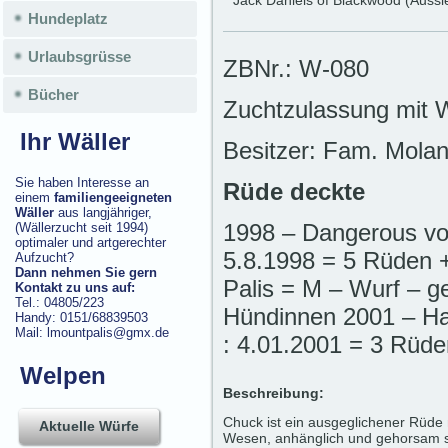
Jack Daniels of Blackwood (Aussi
Hundeplatz
Urlaubsgrüsse
ZBNr.: W-080
Bücher
Zuchtzulassung mit 
Ihr Wäller
Besitzer: Fam. Molan
Sie haben Interesse an
Rüde deckte
einem
familiengeeigneten
Wäller
aus langjähriger,
1998 – Dangerous vo
(Wällerzucht seit 1994)
optimaler und artgerechter
5.8.1998 = 5 Rüden 
Aufzucht?
Dann nehmen Sie gern
Palis = M – Wurf – g
Kontakt zu uns auf:
Tel.: 04805/223
Hündinnen 2001 – Ha
Handy: 0151/68839503
Mail: lmountpalis@gmx.de
: 4.01.2001 = 3 Rüd
Welpen
Beschreibung:
Chuck ist ein ausgeglichener Rüde
Aktuelle Würfe
Wesen, anhänglich und gehorsam s