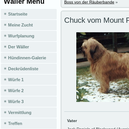
Wäller Menü
Boss von der Räuberbande
»
Startseite
Chuck vom Mount P
Meine Zucht
Wurfplanung
Der Wäller
Hündinnen-Galerie
Deckrüdenliste
Würfe 1
Würfe 2
Würfe 3
Vermittlung
Vater
Treffen