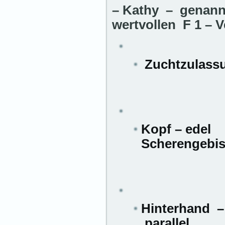
– Kathy – genann
wertvollen F 1 – 
Zuchtzulass
Kopf – ede
Scherengebi
Hinterhand 
parallel