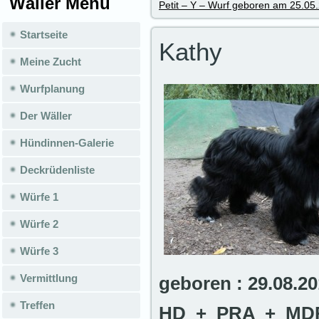
Wäller Menü
Petit – Y – Wurf geboren am 25.05
Startseite
Kathy
Meine Zucht
Wurfplanung
Der Wäller
Hündinnen-Galerie
Deckrüdenliste
Würfe 1
Würfe 2
Würfe 3
Vermittlung
geboren : 29.08.20
Treffen
HD + PRA + MDR