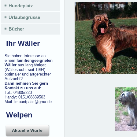
Hundeplatz
Urlaubsgrüsse
Bücher
Ihr Wäller
Sie haben Interesse an
einem
familiengeeigneten
Wäller
aus langjähriger,
(Wällerzucht seit 1994)
optimaler und artgerechter
Aufzucht?
Dann nehmen Sie gern
Kontakt zu uns auf:
Tel.: 04805/223
Handy: 0151/68839503
Mail: lmountpalis@gmx.de
Welpen
Aktuelle Würfe