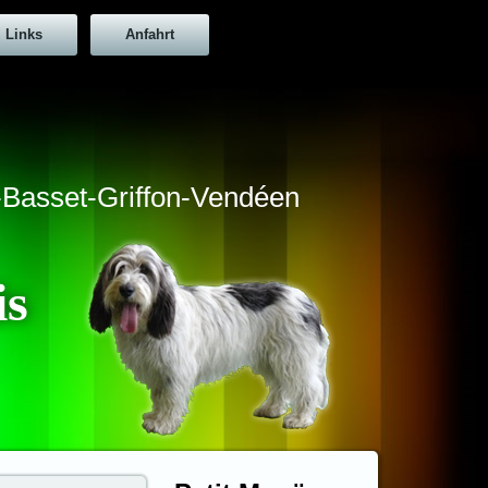
Links
Anfahrt
t-Basset-Griffon-Vendéen
is