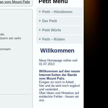
Petit Menü
an vom Mount Palis
Petit – Hündinnen
Der Petit
Petit Würfe
üde.
tzern ein sehr
Petit – Rüden
horsam.
Willkommen
Neue Homepage online seit
01.07.2013
Willkommen auf den neuen
Internet-Seiten der Bande
vom Mount Palis
.
Einiges ist noch in Arbeit ,
hier und da wird noch ergänzt
und verändert .
Über Ideen und Hinweise auf
entdeckte Fehler - freuen wir
uns.