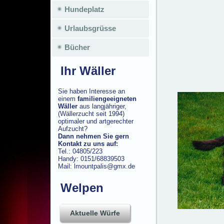
Hundeplatz
Urlaubsgrüsse
Bücher
Ihr Wäller
Sie haben Interesse an
einem
familiengeeigneten
Wäller
aus langjähriger,
(Wällerzucht seit 1994)
optimaler und artgerechter
Aufzucht?
Dann nehmen Sie gern
Kontakt zu uns auf:
Tel.: 04805/223
Handy: 0151/68839503
Mail: lmountpalis@gmx.de
Welpen
Aktuelle Würfe