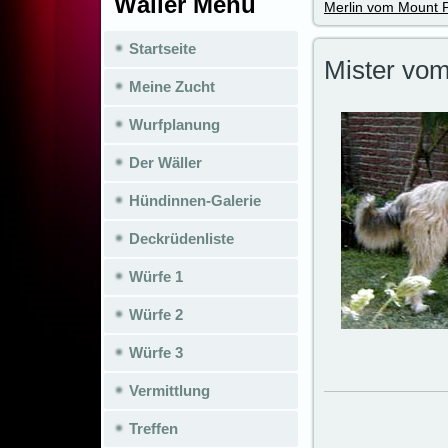
Wäller Menü
Merlin vom Mount P
Startseite
Mister vom
Meine Zucht
Wurfplanung
Der Wäller
Hündinnen-Galerie
Deckrüdenliste
Würfe 1
Würfe 2
Würfe 3
Vermittlung
Treffen