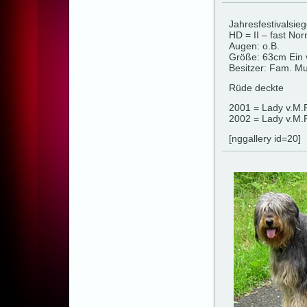
Jahresfestivalsieg
HD = II – fast Nor
Augen: o.B.
Größe: 63cm Ein v
Besitzer: Fam. 
Rüde deckte
2001 = Lady v.M.P
2002 = Lady v.M.
[nggallery id=20]