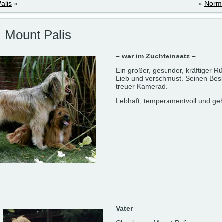
alis
»
«
Norm
 Mount Palis
– war im Zuchteinsatz –
Ein großer, gesunder, kräftiger R
Lieb und verschmust. Seinen Besi
treuer Kamerad.
Lebhaft, temperamentvoll und ge
Vater