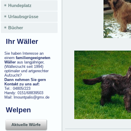
Hundeplatz
Urlaubsgrüsse
Bücher
Ihr Wäller
Sie haben Interesse an
einem
familiengeeigneten
Wäller
aus langjähriger,
(Wällerzucht seit 1994)
optimaler und artgerechter
Aufzucht?
Dann nehmen Sie gern
Kontakt zu uns auf:
Tel.: 04805/223
Handy: 0151/68839503
Mail: lmountpalis@gmx.de
Welpen
Aktuelle Würfe