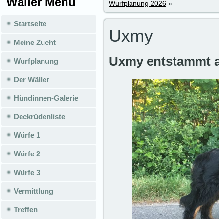
Wäller Menü
Wurfplanung 2026
»
Startseite
Uxmy
Meine Zucht
Uxmy entstammt au
Wurfplanung
Der Wäller
Hündinnen-Galerie
Deckrüdenliste
Würfe 1
Würfe 2
Würfe 3
Vermittlung
Treffen