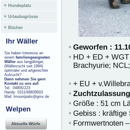
Hundeplatz
Urlaubsgrüsse
Bücher
Ihr Wäller
Geworfen : 11.1
Sie haben Interesse an
HD + ED + WGT (
einem
familiengeeigneten
Wäller
aus langjähriger,
Brachyurie;
(Wällerzucht seit 1994)
optimaler und artgerechter
Aufzucht?
Dann nehmen Sie gern
+ EU + v.Willeb
Kontakt zu uns auf:
Tel.: 04805/223
Zuchtzulassung
Handy: 0151/68839503
Mail: lmountpalis@gmx.de
Größe : 51 cm Lä
Welpen
Gebiss : kräftige
Formwertnoten –
Aktuelle Würfe