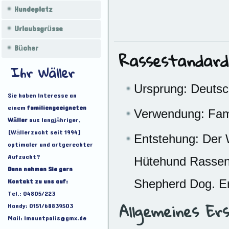
Hundeplatz
Urlaubsgrüsse
Bücher
Rassestandard
Ihr Wäller
Ursprung: Deuts
Sie haben Interesse an
einem
familiengeeigneten
Verwendung: Fam
Wäller
aus langjähriger,
(Wällerzucht seit 1994)
Entstehung: Der 
optimaler und artgerechter
Aufzucht?
Hütehund Rassen,
Dann nehmen Sie gern
Kontakt zu uns auf:
Shepherd Dog. Er
Tel.: 04805/223
Allgemeines Ers
Handy: 0151/68839503
Mail: lmountpalis@gmx.de