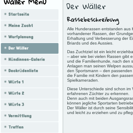
Wäller Menü
Der Wäller
Startseite
Rassebeschreibung
Meine Zucht
Alle Hunderassen entstanden aus
vorhandener Rassen, der Grundge
Wurfplanung
Erhaltung und Verbesserung der E
Briards und des Aussies.
Der Wäller
Das Zuchtziel ist ein leicht erzieh
– aber wie bei vielen Rassen gibt 
Hündinnen-Galerie
und die Familienhunde, nach den
Anlagen man seinen Welpen aussu
Deckrüdenliste
den Sportsmann – den passenden 
die Familie mit Kindern den passe
Spielkameraden.
Würfe 1
Diese Unterschiede sind schon im
Würfe 2
erfahrenen Züchter zu erkennen.
Denn auch mit beiden Ausgangsra
Würfe 3
können jegliche Sportarten betrie
Der Wäller ist durch seine Sensibil
und leicht zu erziehen und zu pfleg
Vermittlung
Treffen