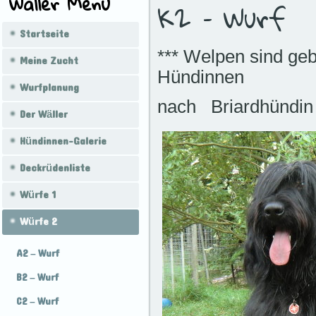
Wäller Menü
K2 – Wurf
Startseite
*** Welpen sind ge
Meine Zucht
Hündinnen
Wurfplanung
nach Briardhündin
Der Wäller
Hündinnen-Galerie
Deckrüdenliste
Würfe 1
Würfe 2
A2 – Wurf
B2 – Wurf
C2 – Wurf