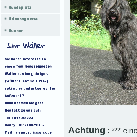
Hundeplatz
Urlaubsgrüsse
Bücher
Ihr Wäller
Sie haben Interesse an
einem
familiengeeigneten
Wäller
aus langjähriger,
(Wällerzucht seit 1994)
optimaler und artgerechter
Aufzucht?
Dann nehmen Sie gern
Kontakt zu uns auf:
Tel.: 04805/223
Handy: 0151/68839503
Achtung
: *** ein
Mail: lmountpalis@gmx.de