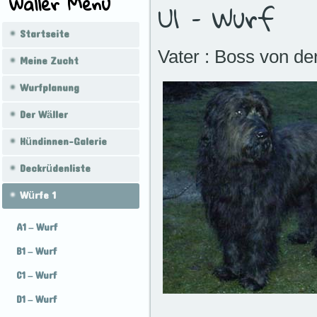
Wäller Menü
U1 – Wurf
Startseite
Vater : Boss von d
Meine Zucht
Wurfplanung
Der Wäller
Hündinnen-Galerie
Deckrüdenliste
Würfe 1
A1 – Wurf
B1 – Wurf
C1 – Wurf
D1 – Wurf