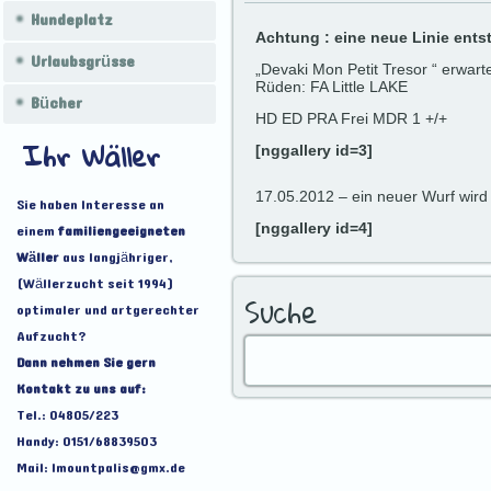
Hundeplatz
Achtung : eine neue Linie ents
Urlaubsgrüsse
„Devaki Mon Petit Tresor “ erwar
Rüden: FA Little LAKE
Bücher
HD ED PRA Frei MDR 1 +/+
Ihr Wäller
[nggallery id=3]
17.05.2012 – ein neuer Wurf wird
Sie haben Interesse an
einem
familiengeeigneten
[nggallery id=4]
Wäller
aus langjähriger,
(Wällerzucht seit 1994)
Suche
optimaler und artgerechter
Aufzucht?
Dann nehmen Sie gern
Kontakt zu uns auf:
Tel.: 04805/223
Handy: 0151/68839503
Mail: lmountpalis@gmx.de