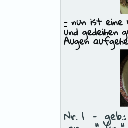
–
nun ist eine 
und gedeihen 
Augen aufgehe
Nr. 1 – geb.
gr – “ Yin 