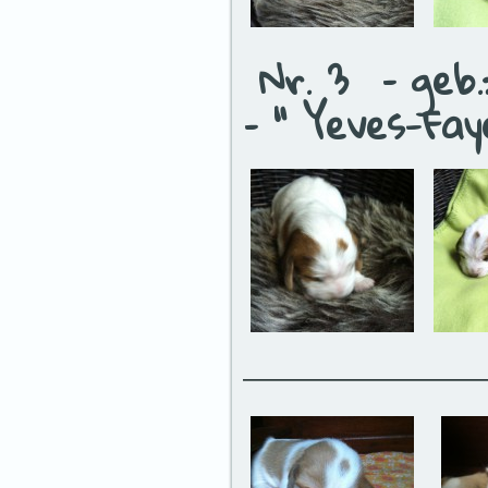
Nr. 3 – geb.:
– “ Yeves-Fa
————————