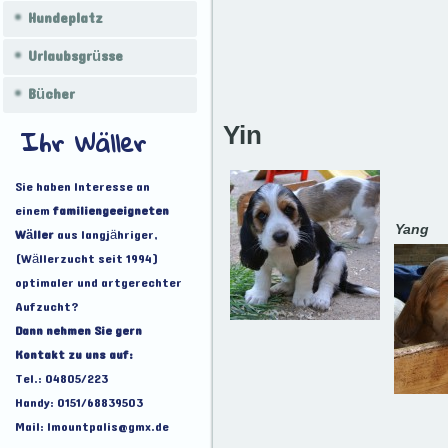
Hundeplatz
Urlaubsgrüsse
Bücher
Ihr Wäller
Yin
Sie haben Interesse an
einem
familiengeeigneten
Yang
Wäller
aus langjähriger,
(Wällerzucht seit 1994)
optimaler und artgerechter
Aufzucht?
Dann nehmen Sie gern
Kontakt zu uns auf:
Tel.: 04805/223
Handy: 0151/68839503
Mail: lmountpalis@gmx.de