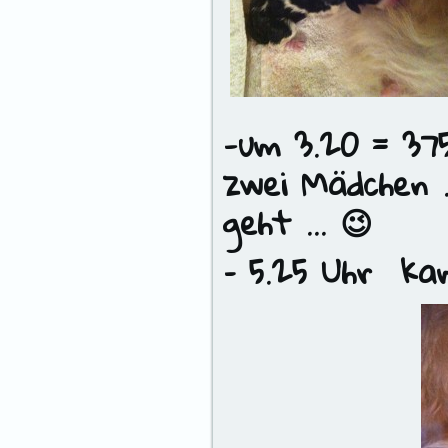
-um 3.20 = 37
zwei Mädchen 
geht … 😉
– 5.25 Uhr ka