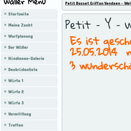
Wäller Menü
Petit Basset Griffon Vendeen – We
Startseite
Petit – Y – 
Meine Zucht
Es ist gesc
Wurfplanung
25.05.2014 n
Der Wäller
Hündinnen-Galerie
3 wundersch
Deckrüdenliste
Würfe 1
Würfe 2
Würfe 3
Vermittlung
Treffen