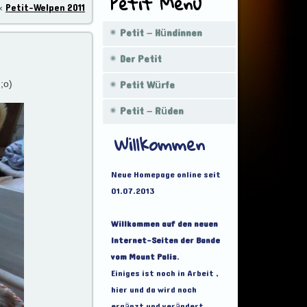
Petit Menü
Petit-Welpen 2011
«
Petit – Hündinnen
Der Petit
Petit Würfe
;o)
Petit – Rüden
Willkommen
Neue Homepage online seit
01.07.2013
Willkommen auf den neuen
Internet-Seiten der Bande
vom Mount Palis
.
Einiges ist noch in Arbeit ,
hier und da wird noch
ergänzt und verändert .