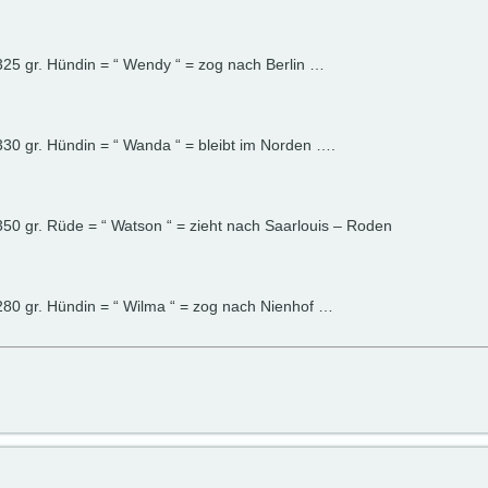
325 gr. Hündin = “ Wendy “ = zog nach Berlin …
330 gr. Hündin = “ Wanda “ = bleibt im Norden ….
350 gr. Rüde = “ Watson “ = zieht nach Saarlouis – Roden
280 gr. Hündin = “ Wilma “ = zog nach Nienhof …