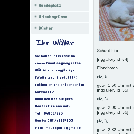
Hundeplatz
Urlaubsgrüsse
Bücher
Ihr Wäller
Schaut hier:
Sie haben Interesse an
[nggallery id=54]
einem
familiengeeigneten
Einzelfotos:
Wäller
aus langjähriger,
Nr. 1:
(Wällerzucht seit 1994)
optimaler und artgerechter
gew.: 1.50 Uhr mit 
[nggallery id=55]
Aufzucht?
Nr. 2:
Dann nehmen Sie gern
Kontakt zu uns auf:
gew.: 2.00 Uhr mit 
Tel.: 04805/223
[nggallery id=56]
Nr. 3:
Handy: 0151/68839503
Mail: lmountpalis@gmx.de
gew.: 2.32 Uhr mit 